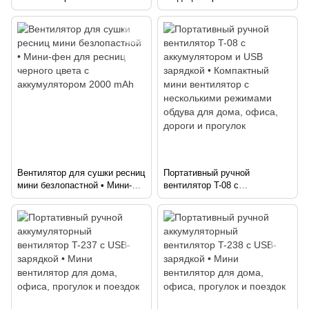
вентилятор с мощным
XL-1346 • Настольный
обдувом и бесшумной работой
вентилятор-увлажнитель с
резервуаром 560 мл и LED-
подсветкой
Вентилятор для сушки ресниц
Портативный ручной
мини безлопастной • Мини-
вентилятор T-08 с
фен для ресниц черного
аккумулятором и USB
цвета с аккумулятором 2000
зарядкой • Компактный мини
mAh
вентилятор с несколькими
режимами обдува для дома,
офиса, дороги и прогулок