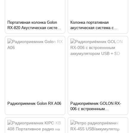
Портативная колонка Golon
Колонка портативная
RX-820 Акустическая система
акустическая система с
Bluetooth + радио + микрофон
микрофоном и FM радио BT
+ пульт + светомузыка
Golon RX 810
Радиоприемник Golon RX A06
Радиоприёмник GOLON RX-
006 с встроеннным
аккумулятором USB + SD