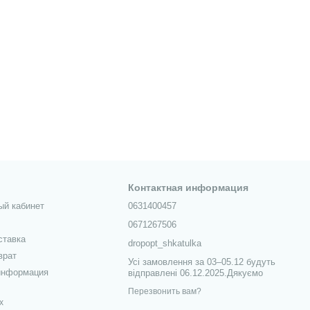
Контактная информация
ый кабинет
0631400457
0671267506
ставка
dropopt_shkatulka
врат
Усі замовлення за 03–05.12 будуть
информация
відправлені 06.12.2025.Дякуємо
Перезвонить вам?
х