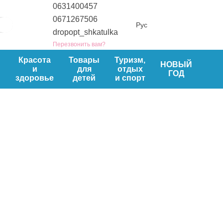
0631400457
0671267506
Рус
dropopt_shkatulka
Перезвонить вам?
ы
Красота
Товары
Туризм,
НОВЫЙ
и
для
отдых
ГОД
здоровье
детей
и спорт