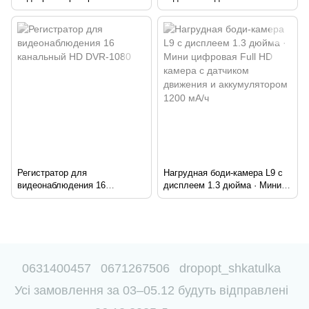
XL-5557 с сенсорным экраном
канальный HD DVR-1080
∙ Видеорегистратор для авто
Q06 T626-2 с Full HD записью
Регистратор для
Нагрудная боди-камера L9 с
видеонаблюдения 16
дисплеем 1.3 дюйма · Мини
канальный HD DVR-1080
цифровая Full HD камера с
датчиком движения и
аккумулятором 1200 мА/ч
0631400457
0671267506
dropopt_shkatulka
Усі замовлення за 03–05.12 будуть відправлені