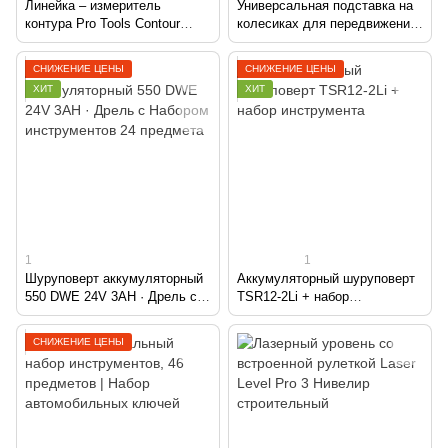
Линейка – измеритель
Универсальная подставка на
контура Pro Tools Contour
колесиках для передвижения
Wolfcraft Контурный шаблон
бытовой техники ∙
профиль для измерения
Передвижная подставка для
СНИЖЕНИЕ ЦЕНЫ
СНИЖЕНИЕ ЦЕНЫ
очертаний углов, контуров
стиральной машины и
ХИТ
ХИТ
холодильника, 54 х 54 см
1
1
Шуруповерт аккумуляторный
Аккумуляторный шуруповерт
550 DWE 24V 3AH · Дрель с
TSR12-2Li + набор
Набором инструментов 24
инструмента
предмета
СНИЖЕНИЕ ЦЕНЫ