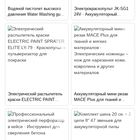
Водяной пистолет высокого
Электрокраскопульт JK-SG1
давления Water Washing gun
24V · Аккумуляторный
2х48V · Беспроводная
краскопульт – распылитель
автомойка Портативная
краски с регулировкой
аккумуляторная мойка для
ширины
автомобиля
Электрический распылитель
Аккумуляторный мини резак
краски ELECTRIC PAINT
MACE Plus для тканей и
SPRATER ELITE LY-79 ·
мягких материалов ·
Краскопульт – пульверизатор
Электрические ножницы – нож
для покраски
для нарезания кожи,
ковролина и других
материалов