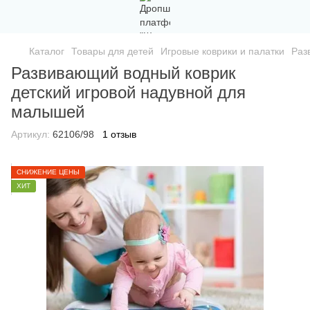
Каталог
Товары для детей
Игровые коврики и палатки
Раз
Развивающий водный коврик
детский игровой надувной для
малышей
Артикул:
62106/98
1 отзыв
СНИЖЕНИЕ ЦЕНЫ
ХИТ