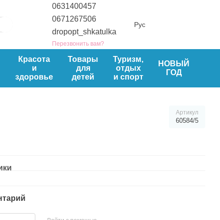
0631400457
0671267506
Рус
dropopt_shkatulka
Перезвонить вам?
ы
Красота
Товары
Туризм,
НОВЫЙ
и
для
отдых
ГОД
здоровье
детей
и спорт
Артикул
60584/5
ики
нтарий