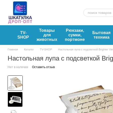
Перейти к основному контенту
Товары
Рюкзаки,
TV-
Бытовая
для
сумки,
SHOP
техника
животных
портмоне
Главная
Каталог
TV-SHOP
Настольная лупа с подсветкой Brighter Vi
Настольная лупа с подсветкой Bri
Нет в наличии
Оставить отзыв