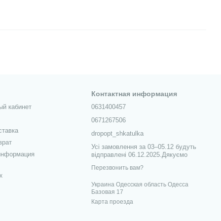
Контактная информация
ый кабинет
0631400457
0671267506
ставка
dropopt_shkatulka
врат
Усі замовлення за 03–05.12 будуть
информация
відправлені 06.12.2025.Дякуємо
Перезвонить вам?
х
Украина Одесская область Одесса
Базовая 17
Карта проезда