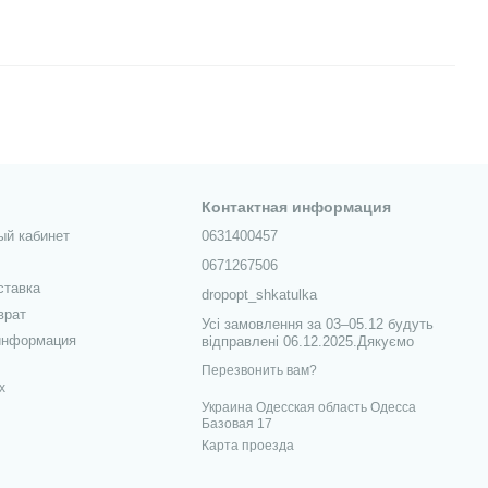
Контактная информация
ый кабинет
0631400457
0671267506
ставка
dropopt_shkatulka
врат
Усі замовлення за 03–05.12 будуть
информация
відправлені 06.12.2025.Дякуємо
Перезвонить вам?
х
Украина Одесская область Одесса
Базовая 17
Карта проезда