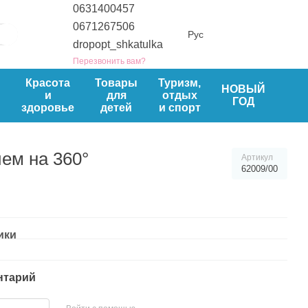
0631400457
0671267506
Рус
dropopt_shkatulka
Перезвонить вам?
ы
Красота
Товары
Туризм,
НОВЫЙ
и
для
отдых
ГОД
здоровье
детей
и спорт
ием на 360°
Артикул
62009/00
ики
нтарий