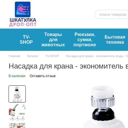
Перейти к основному контенту
Товары
Рюкзаки,
TV-
Бытовая
для
сумки,
SHOP
техника
животных
портмоне
Главная
Каталог
TV-SHOP
Насадка для крана - экономитель воды ∙ Г
Насадка для крана - экономитель 
В наличии
Оставить отзыв