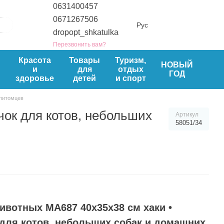
0631400457
0671267506
Рус
dropopt_shkatulka
Перезвонить вам?
ы
Красота
Товары
Туризм,
НОВЫЙ
и
для
отдых
ГОД
здоровье
детей
и спорт
 питомцев
чок для котов, небольших
Артикул
58051/34
ивотных MA687 40х35х38 см хаки •
для котов, небольших собак и домашних