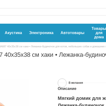
Товар
Акустика
Электроника
Автотовары
для
дома
A687 40х35х38 см хаки • Лежанка-будиночок для котов, небольших собак и домашних
 40х35х38 см хаки • Лежанка-будино
В желания
Описание
Мягкий домик для ж
Лежанка-будиночок 