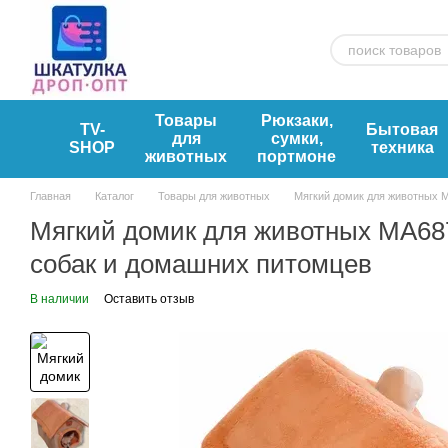
Перейти к основному контенту
Товары
Рюкзаки,
TV-
Бытовая
для
сумки,
SHOP
техника
животных
портмоне
Главная
Каталог
Товары для животных
Мягкий домик для животных M
Мягкий домик для животных MA687
собак и домашних питомцев
В наличии
Оставить отзыв