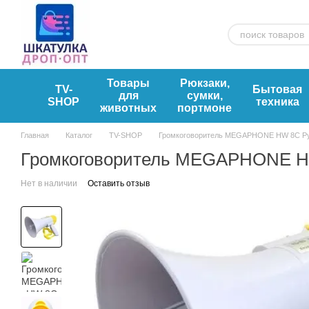
Перейти к основному контенту
Товары
Рюкзаки,
TV-
Бытовая
для
сумки,
SHOP
техника
животных
портмоне
Главная
Каталог
TV-SHOP
Громкоговоритель MEGAPHONE HW 8C Руч
Громкоговоритель MEGAPHONE HW
Нет в наличии
Оставить отзыв