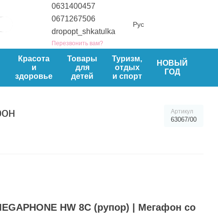
0631400457
0671267506
Рус
dropopt_shkatulka
Перезвонить вам?
ы
Красота
Товары
Туризм,
НОВЫЙ
и
для
отдых
ГОД
здоровье
детей
и спорт
фон
Артикул
63067/00
MEGAPHONE HW 8C
(рупор) | Мегафон со