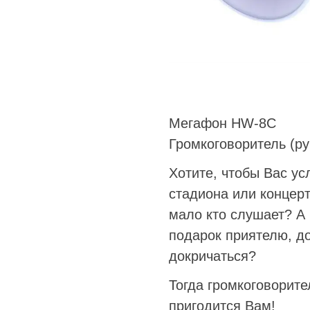
Мегафон HW-8C
Громкоговоритель (р
Хотите, чтобы Вас у
стадиона или концер
мало кто слушает? А
подарок приятелю, до
докричаться?
Тогда громкоговорит
пригодится Вам!