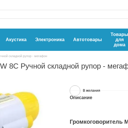
Товар
Акустика
Электроника
Автотовары
для
дома
ной складной рупор - мегафон
 8C Ручной складной рупор - мега
В желания
Описание
Громкоговоритель