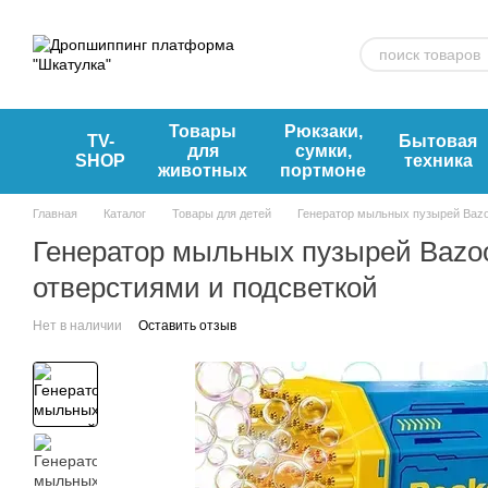
Перейти к основному контенту
Товары
Рюкзаки,
TV-
Бытовая
для
сумки,
SHOP
техника
животных
портмоне
Главная
Каталог
Товары для детей
Генератор мыльных пузырей Bazo
Генератор мыльных пузырей Bazoo
отверстиями и подсветкой
Нет в наличии
Оставить отзыв