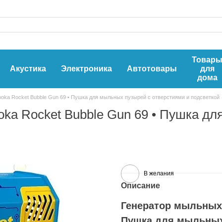
Товар
Акустика
Электроника
Автотовары
для
дома
oka Rocket Bubble Gun 69 • Пушка для мыльных пузырей с отверстиями и подсветкой
ka Rocket Bubble Gun 69 • Пушка дл
В желания
Описание
Генератор мыльных 
Пушка для мыльных