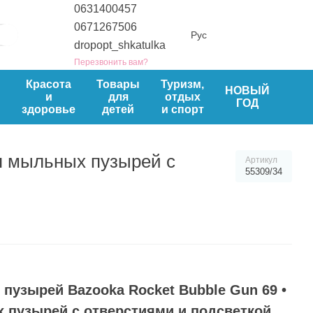
0631400457
0671267506
Рус
dropopt_shkatulka
Перезвонить вам?
ы
Красота
Товары
Туризм,
НОВЫЙ
и
для
отдых
ГОД
здоровье
детей
и спорт
я мыльных пузырей с
Артикул
55309/34
пузырей Bazooka Rocket Bubble Gun 69 •
 пузырей с отверстиями и подсветкой