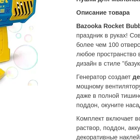
Описание товара
Bazooka Rocket Bub
праздник в руках! С
более чем 100 отвер
любое пространство 
дизайн в стиле "базук
Генератор создает
де
мощному вентилятору
даже в полной тишине
поддон, окуните наса
Комплект включает вс
раствор, поддон, акк
декоративные наклей