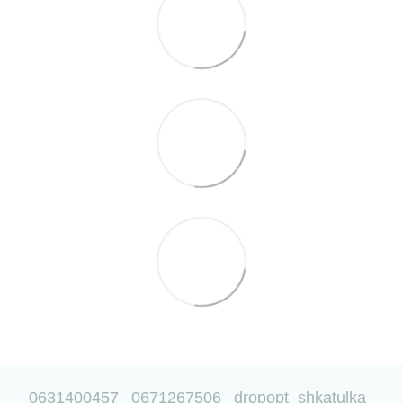
0631400457
0671267506
dropopt_shkatulka