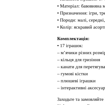
• Матеріал: бавовняна м
• Призначення: ігри, тр
• Породи: малі, середні
• Колір: яскравий асор
Комплектація:
• 17 іграшок:
– м’ячики різних розмі
– кільця для гризіння
– канати для перетягув
– гумові кістки
– плюшеві іграшки
– інтерактивні аксесуа
Заходьте та замовляйте 