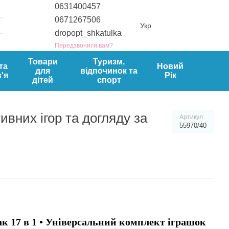
0631400457
0671267506
Укр
dropopt_shkatulka
Передзвонити вам?
Товари
Туризм,
та
Новий
для
відпочинок та
'я
Рік
дітей
спорт
ивних ігор та догляду за
Артикул
55970/40
ак 17 в 1 • Універсальний комплект іграшок 