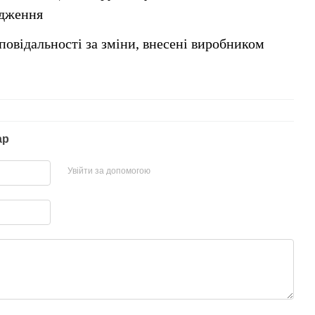
едження
повідальності за зміни, внесені виробником
ар
Увійти за допомогою