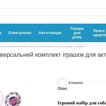
Товари
Краса 
а
Електроніка
Автотовари
для
здоров
дому
 Універсальний комплект іграшок для активних ігор та догляду за зубами
ніверсальний комплект іграшок для акт
В бажання
Опис
Ігровий набір для соб