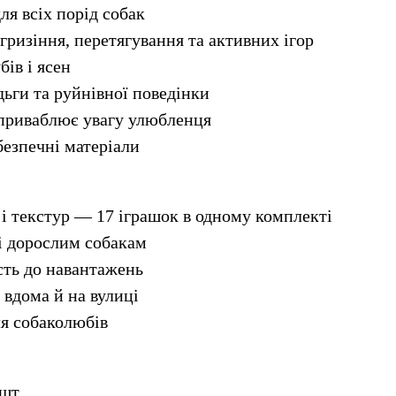
ля всіх порід собак
 гризіння, перетягування та активних ігор
бів і ясен
дьги та руйнівної поведінки
 приваблює увагу улюбленця
безпечні матеріали
 і текстур — 17 іграшок в одному комплекті
і дорослим собакам
ість до навантажень
 вдома й на вулиці
ля собаколюбів
шт.