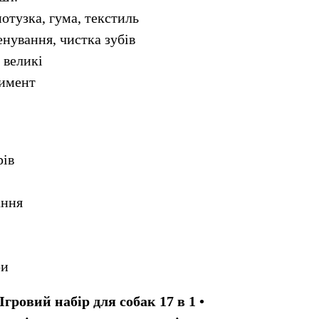
отузка, гума, текстиль
енування, чистка зубів
, великі
тимент
рів
ання
ри
Ігровий набір для собак 17 в 1 • 