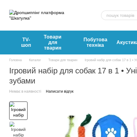
Перейти к основному контенту
Товари
TV-
Побутова
для
Акустик
шоп
техніка
тварин
Головна
Каталог
Товари для тварин
Ігровий набір для собак 17 в 1 •
Ігровий набір для собак 17 в 1 • У
зубами
Немає в наявності
Написати відгук