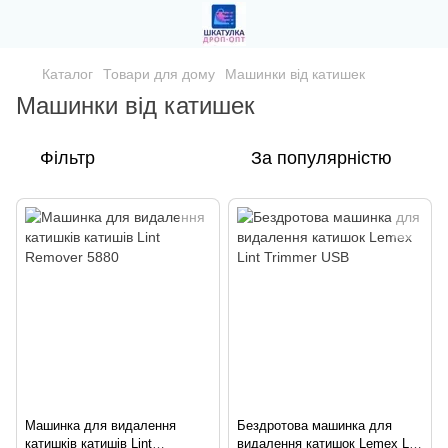
Каталог
Товари для дому
Машинки від катишек
Машинки від катишек
Фільтр
За популярністю
Машинка для видалення
Бездротова машинка для
катишків катишів Lint
видалення катишок Lemex Lint