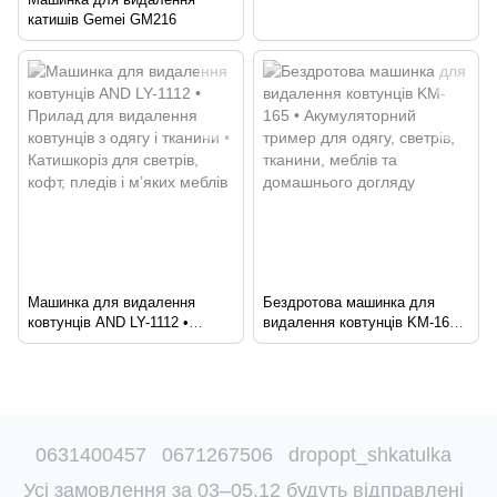
катишів Gemei GM216
Машинка для видалення
Бездротова машинка для
ковтунців AND LY-1112 •
видалення ковтунців KM-165 •
Прилад для видалення
Акумуляторний тример для
ковтунців з одягу і тканини •
одягу, светрів, тканини,
Катишкоріз для светрів, кофт,
меблів та домашнього
пледів і м’яких меблів
догляду
0631400457
0671267506
dropopt_shkatulka
Усі замовлення за 03–05.12 будуть відправлені