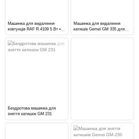
Машинка для видалення
Машинка для видалення
ковтунців RAF R.4109 5 Вт •
катишів Gemei GM 335 для
Катишкоріз Lint Remover RAF
всіх типів тканин
R.4109 для одягу, светрів і
текстилю
Бездротова машинка для
зняття катишок GM 231