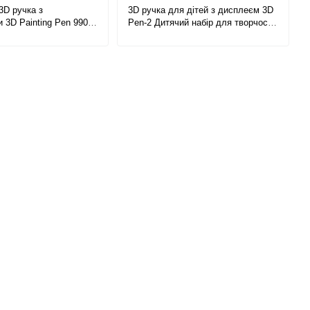
3D ручка з
3D ручка для дітей з дисплеєм 3D
 3D Painting Pen 9902
Pen-2 Дитячий набір для творчості
ий набір для творчості
3д