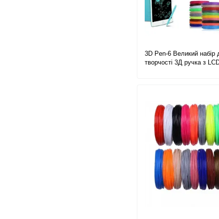
3D Pen-6 Великий набір 
творчості 3Д ручка з LC
дисплеєм, графічний пл
м пластику та трафарети
комплекті