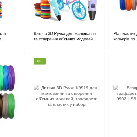
для
Дитяча 3D Ручка для малювання
Pla пластик 
D
та створення об'ємних моделей
кольорів по 
аншет, 100
3DPen-3 з дисплеєм + трафарети +
кольорових 
 в
10 м пластику + підставка у наборі
ручки, 100 м
ХІТ