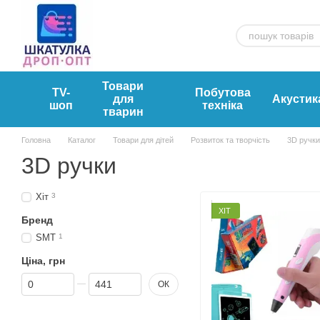
Перейти к основному контенту
Товари
TV-
Побутова
для
Акустик
шоп
техніка
тварин
Головна
Каталог
Товари для дітей
Розвиток та творчість
3D ручки
3D ручки
Хіт
3
ХІТ
Бренд
SMT
1
Ціна, грн
Від Ціна, грн
До Ціна, грн
ОК