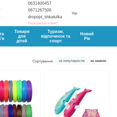
0631400457
0671267506
Укр
dropopt_shkatulka
Передзвонити вам?
Товари
Туризм,
та
Новий
для
відпочинок та
'я
Рік
дітей
спорт
за популярністю
за назвою
Сортування: