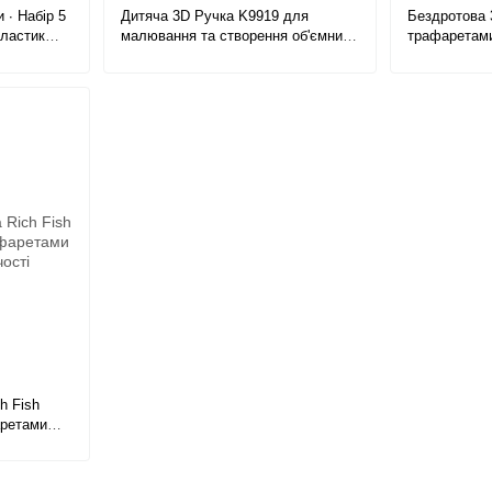
 ∙ Набір 5
Дитяча 3D Ручка K9919 для
Бездротова 
Пластик
малювання та створення об'ємних
трафаретами
 метрів
моделей, трафарети та пластик у
USB ∙ Дитяч
наборі
h Fish
аретами