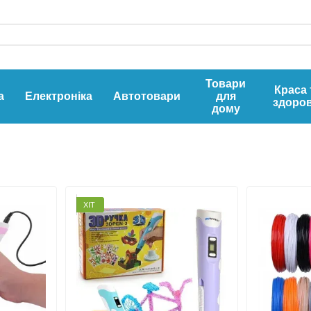
Товари
Краса 
а
Електроніка
Автотовари
для
здоров
дому
ХІТ