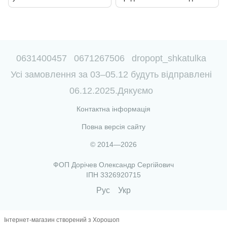
динамометричною тріскачкою
нарізання та відновлення
1/4″, бітами, головками,
внутрішньої й зовнішньої
подовжувачем та адаптерами
різьби
0631400457
0671267506
dropopt_shkatulka
Усі замовлення за 03–05.12 будуть відправлені
06.12.2025.Дякуємо
Контактна інформація
Повна версія сайту
© 2014—2026
ФОП Дорічев Олександр Сергійович
ІПН 3326920715
Рус
Укр
Інтернет-магазин створений з Хорошоп