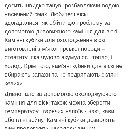
досить швидко танув, розбавляючи водою
насичений смак. Любителі віскі
здогадалися, як обійти цю проблему за
допомогою дивовижного каміння для віскі.
Кам'яні кубики для охолодження віскі
виготовлені з м'якої гірської породи –
стеатиту, яка чудово акумулює і тепло, і
холод. Крім того, кам'яні кубики для віскі не
вбирають запахи та не подряпають скляні
келихи.
Дивно, але за допомогою охолоджуючого
каміння для віскі також можна зберегти
температуру і гарячих напоїв - чаю, кави
або глінтвейну. Кам'яні кубики дозволять
вам продовжити насолоду вашим