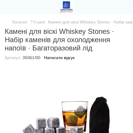
Каталог
TV-шоп
Камені для віскі Whiskey Stones ∙ Набір ка
Камені для віскі Whiskey Stones ∙
Набір каменів для охолодження
напоїв ∙ Багаторазовий лід
Артикул:
35061/00
Написати відгук