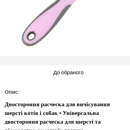
До обраного
Опис
Двостороння расческа для вичісування 
шерсті котів і собак • Універсальна 
двостороння расческа для шерсті та 