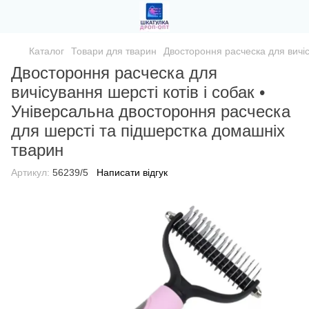
Каталог
Товари для тварин
Двостороння расческа для вичіс
Двостороння расческа для
вичісування шерсті котів і собак •
Універсальна двостороння расческа
для шерсті та підшерстка домашніх
тварин
Артикул:
56239/5
Написати відгук