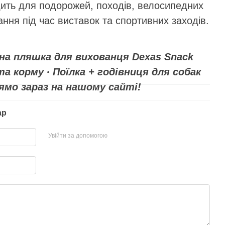
дить для подорожей, походів, велосипедних
ння під час виставок та спортивних заходів.
а пляшка для вихованця Dexas Snack
та корму ∙ Поїлка + годівниця для собак
рямо зараз на нашому сайті!
ар
Увійти за допомогою