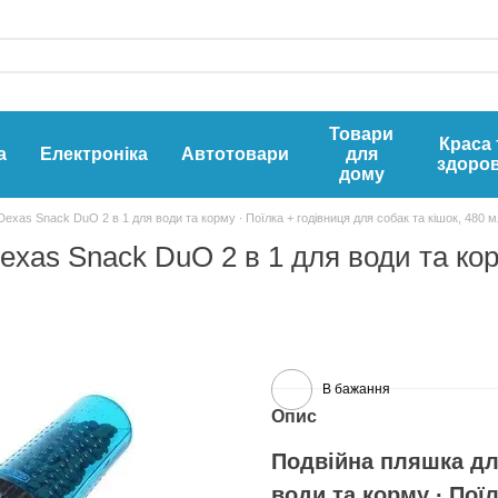
Товари
Краса 
а
Електроніка
Автотовари
для
здоров
дому
xas Snack DuO 2 в 1 для води та корму ∙ Поїлка + годівниця для собак та кішок, 480 м
xas Snack DuO 2 в 1 для води та корм
В бажання
Опис
Подвійна пляшка дл
води та корму ∙ Поїл