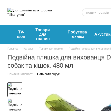
Перейти к основному контенту
Товари
TV-
Побутова
для
Акустик
шоп
техніка
тварин
Головна
Каталог
Товари для тварин
Подвійна пляшка для вихованця De
Подвійна пляшка для вихованця De
собак та кішок, 480 мл
Немає в наявності
Написати відгук