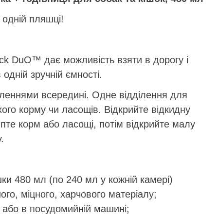
 одній пляшці!
k DuO™ дає можливість взяти в дорогу і
 одній зручній ємності.
леннями всередині. Одне відділення для
хого корму чи ласощів. Відкрийте відкидну
ипте корм або ласощі, потім відкрийте малу
.
ки 480 мл (по 240 мл у кожній камері)
ого, міцного, харчового матеріалу;
 або в посудомийній машині;