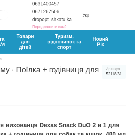
0631400457
0671267506
Укр
dropopt_shkatulka
Передзвонити вам?
Товари
Туризм,
та
Новий
для
відпочинок та
'я
Рік
дітей
спорт
л
у ∙ Поїлка + годівниця для
Артикул
52118/31
я вихованця Dexas Snack DuO 2 в 1 для
ка + годівниця для собак та кішок, 480 мл