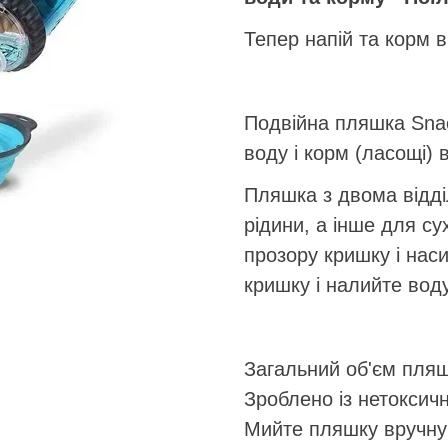
Тепер напій та корм в
Подвійна пляшка Snac
воду і корм (ласощі) в
Пляшка з двома відді
рідини, а інше для су
прозору кришку і нас
кришку і налийте воду
Загальний об'єм пляш
Зроблено із нетоксичн
Мийте пляшку вручну