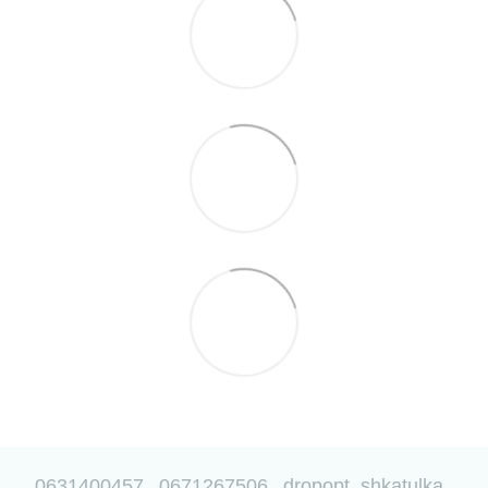
0631400457
0671267506
dropopt_shkatulka