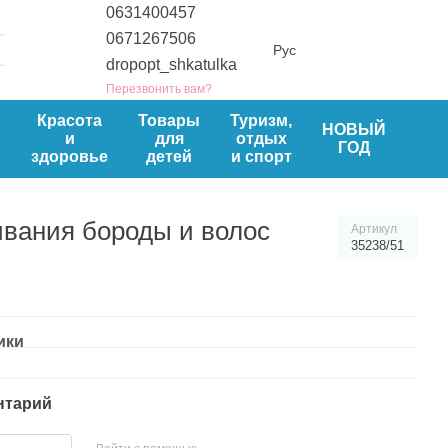
0631400457
0671267506
Рус
dropopt_shkatulka
Перезвонить вам?
ы
Красота
Товары
Туризм,
НОВЫЙ
и
для
отдых
ГОД
здоровье
детей
и спорт
вания бороды и волос
Артикул
35238/51
ики
нтарий