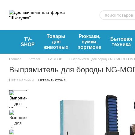
Перейти к основному контенту
Товары
Рюкзаки,
TV-
Бытовая
для
сумки,
SHOP
техника
животных
портмоне
Главная
Каталог
TV-SHOP
Выпрямитель для бороды NG-MODELLIN Му
Выпрямитель для бороды NG-MODE
Нет в наличии
Оставить отзыв