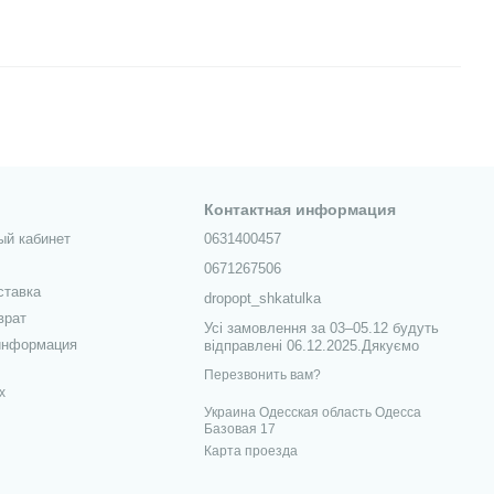
Контактная информация
ый кабинет
0631400457
0671267506
ставка
dropopt_shkatulka
врат
Усі замовлення за 03–05.12 будуть
информация
відправлені 06.12.2025.Дякуємо
Перезвонить вам?
х
Украина Одесская область Одесса
Базовая 17
Карта проезда