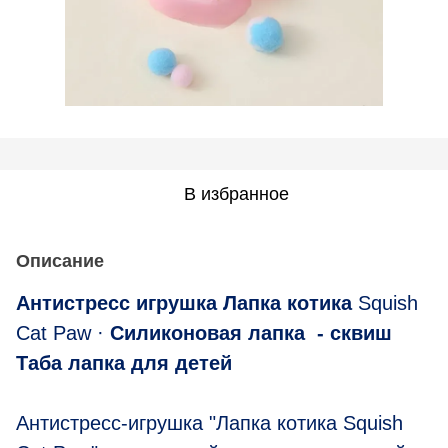
В избранное
Описание
А
нтистресс
и
грушка
Л
апка котика
Squish
Cat Paw
·
Силиконовая лапка -
сквиш
Т
аба
лапка
для детей
Антистресс-игрушка "Лапка котика Squish