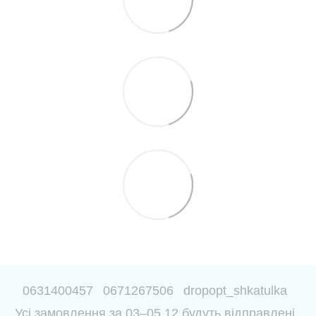
0631400457
0671267506
dropopt_shkatulka
Усі замовлення за 03–05.12 будуть відправлені