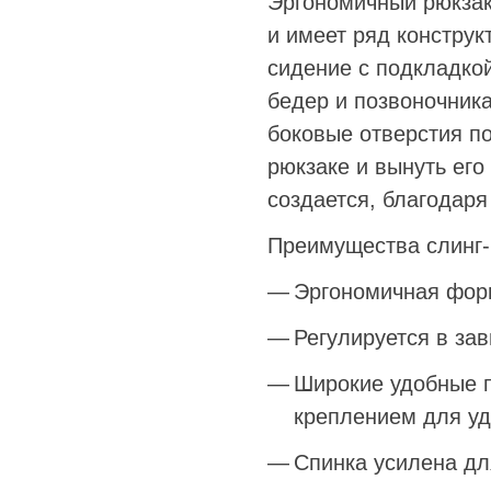
Эргономичный рюкзак
и имеет ряд констру
сидение с подкладко
бедер и позвоночник
боковые отверстия по
рюкзаке и вынуть ег
создается, благодар
Преимущества слинг-
Эргономичная форм
Регулируется в за
Широкие удобные п
креплением для у
Спинка усилена д