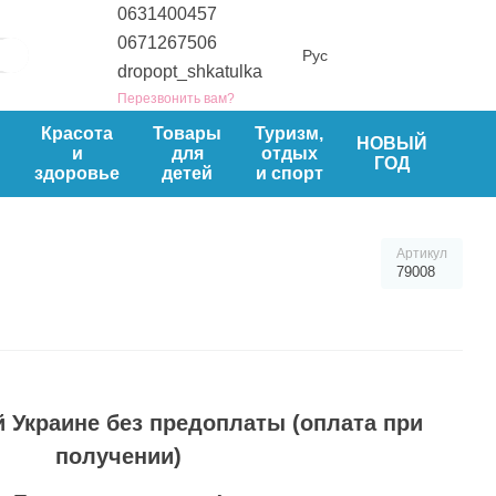
0631400457
0671267506
Рус
dropopt_shkatulka
Перезвонить вам?
ы
Красота
Товары
Туризм,
НОВЫЙ
и
для
отдых
ГОД
здоровье
детей
и спорт
Артикул
79008
й Украине без предоплаты
(оплата при
получении)