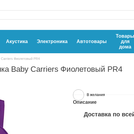
Товар
Акустика
Электроника
Автотовары
для
дома
 Carriers Фиолетовый PR4
нка Baby Carriers Фиолетовый PR4
В желания
Описание
Доставка по все