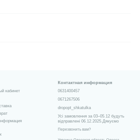
Контактная информация
ый кабинет
0631400457
0671267506
ставка
dropopt_shkatulka
врат
Усі замовлення за 03–05.12 будуть
информация
відправлені 06.12.2025.Дякуємо
Перезвонить вам?
х