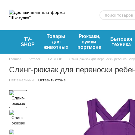
Перейти к основному контенту
Товары
Рюкзаки,
TV-
Бытовая
для
сумки,
SHOP
техника
животных
портмоне
Главная
Каталог
TV-SHOP
Слинг-рюкзак для переноски ребенка Baby
Слинг-рюкзак для переноски ребе
Нет в наличии
Оставить отзыв